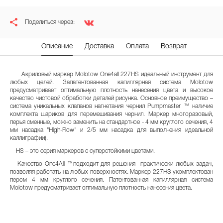
Поделиться через:
Описание
Доставка
Оплата
Возврат
Акриловый маркер Molotow One4all 227HS идеальный инструмент для
любых целей. Запатентованная капиллярная система Molotow
предусматривает оптимальную плотность нанесения цвета и высокое
качество чистовой обработки деталей рисунка. Основное преимущество –
система уникальных клапанов нагнетания чернил Pumpmaster ™ наличие
комплекта шариков для перемешивания чернил. Маркер многоразовый,
перья сменные, можно заменить на стандартное - 4 мм круглого сечения, 4
мм насадка "High-Flow" и 2/5 мм насадка для выполнения идеальной
каллиграфии).
HS – это серия маркеров с суперстойкими цветами.
Качество One4All ™подходит для решения практически любых задач,
позволяя работать на любых поверхностях. Маркер 227HS укомплектован
пером 4 мм круглого сечения. Патентованная капиллярная система
Molotow предусматривает оптимальную плотность нанесения цвета.