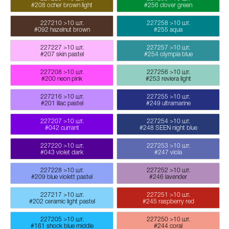
#208 ocher brown light
#256 clover green
227210
>10 шт.
227258
>10 шт.
#092 hazelnut brown
#255 aqua
227227
>10 шт.
227257
>10 шт.
#207 skin pastel
#254 olympia blue
227208
>10 шт.
227256
>10 шт.
#200 neon pink
#253 reviera light
227216
>10 шт.
227255
>10 шт.
#201 lilac pastel
#249 ultramarine
227207
>10 шт.
227254
>10 шт.
#042 currant
#248 SEEN night blue
227220
>10 шт.
227253
>10 шт.
#043 violet dark
#247 viola
227228
>10 шт.
227252
>10 шт.
#209 blue violett pastel
#246 lavender
227217
>10 шт.
227251
>10 шт.
#202 ceramic light pastel
#245 raspberry red
227205
>10 шт.
227250
>10 шт.
#161 shock blue middle
#244 coral