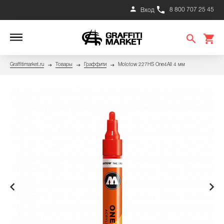
8 800 707 25 45
Вход
Graffitimarket.ru
Товары
Граффити
Molotow 227HS One4All 4 мм