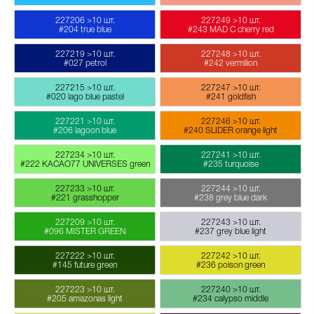
227206
>10 шт.
227249
>10 шт.
#204 true blue
#243 MAD C cherry red
227219
>10 шт.
227248
>10 шт.
#027 petrol
#242 vermilion
227215
>10 шт.
227247
>10 шт.
#020 lago blue pastel
#241 goldfish
227221
>10 шт.
227246
>10 шт.
#206 lagoon blue
#240 SLIDER orange light
227234
>10 шт.
227241
>10 шт.
#222 KACAO77 UNIVERSES green
#235 turquoise
227233
>10 шт.
227244
>10 шт.
#221 grasshopper
#238 grey blue dark
227209
>10 шт.
227243
>10 шт.
#096 MISTER GREEN
#237 grey blue light
227222
>10 шт.
227242
>10 шт.
#145 future green
#236 poison green
227223
>10 шт.
227240
>10 шт.
#205 amazonas light
#234 calypso middle