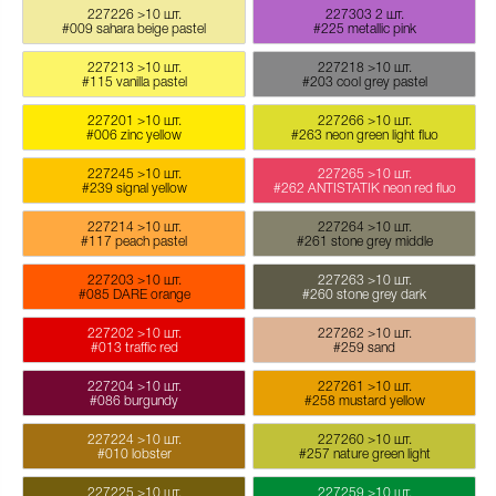
227226
>10 шт.
227303
2 шт.
#009 sahara beige pastel
#225 metallic pink
227213
>10 шт.
227218
>10 шт.
#115 vanilla pastel
#203 cool grey pastel
227201
>10 шт.
227266
>10 шт.
#006 zinc yellow
#263 neon green light fluo
227245
>10 шт.
227265
>10 шт.
#239 signal yellow
#262 ANTISTATIK neon red fluo
227214
>10 шт.
227264
>10 шт.
#117 peach pastel
#261 stone grey middle
227203
>10 шт.
227263
>10 шт.
#085 DARE orange
#260 stone grey dark
227202
>10 шт.
227262
>10 шт.
#013 traffic red
#259 sand
227204
>10 шт.
227261
>10 шт.
#086 burgundy
#258 mustard yellow
227224
>10 шт.
227260
>10 шт.
#010 lobster
#257 nature green light
227225
>10 шт.
227259
>10 шт.