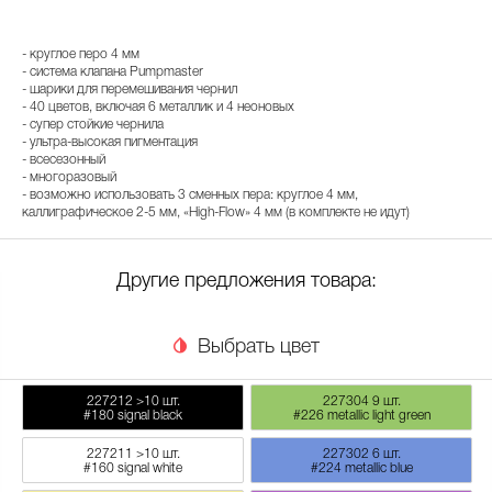
- круглое перо 4 мм
- система клапана Pumpmaster
- шарики для перемешивания чернил
- 40 цветов, включая 6 металлик и 4 неоновых
- супер стойкие чернила
- ультра-высокая пигментация
- всесезонный
- многоразовый
- возможно использовать 3 сменных пера: круглое 4 мм,
каллиграфическое 2-5 мм, «High-Flow» 4 мм (в комплекте не идут)
Другие предложения товара:
Выбрать цвет
227212
>10 шт.
227304
9 шт.
#180 signal black
#226 metallic light green
227211
>10 шт.
227302
6 шт.
#160 signal white
#224 metallic blue