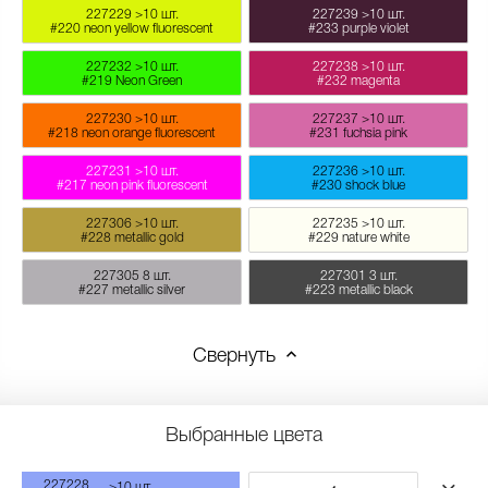
227229
>10 шт.
227239
>10 шт.
#220 neon yellow fluorescent
#233 purple violet
227232
>10 шт.
227238
>10 шт.
#219 Neon Green
#232 magenta
227230
>10 шт.
227237
>10 шт.
#218 neon orange fluorescent
#231 fuchsia pink
227231
>10 шт.
227236
>10 шт.
#217 neon pink fluorescent
#230 shock blue
227306
>10 шт.
227235
>10 шт.
#228 metallic gold
#229 nature white
227305
8 шт.
227301
3 шт.
#227 metallic silver
#223 metallic black
Свернуть
Выбранные цвета
227228
>10 шт.