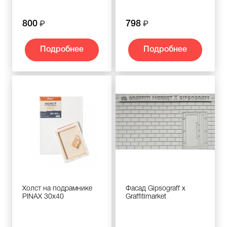
800
798
Подробнее
Подробнее
Холст на подрамнике
Фасад Gipsograff x
PINAX 30х40
Graffitimarket