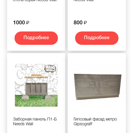
стена серая Needs Wall
Needs Wall
1000
800
Подробнее
Подробнее
Заборная панель П1-Б
Гипсовый фасад метро
Needs Wall
Gipsograff