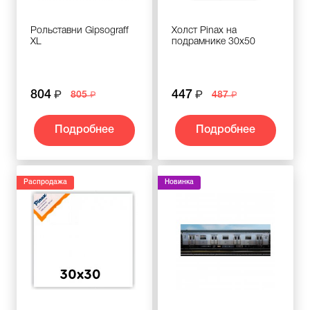
Рольставни Gipsograff
Холст Pinax на
XL
подрамнике 30х50
804
447
805
487
Подробнее
Подробнее
Распродажа
Новинка