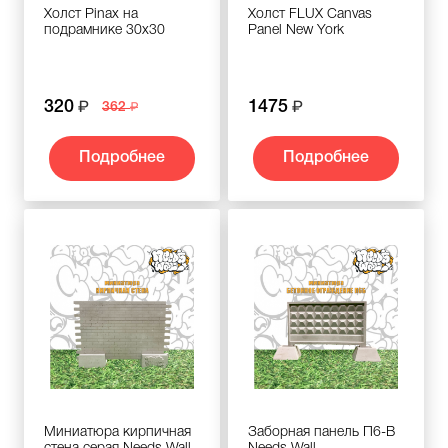
Холст Pinax на
Холст FLUX Canvas
подрамнике 30х30
Panel New York
320
1475
362
Подробнее
Подробнее
Миниатюра кирпичная
Заборная панель П6-В