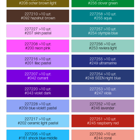
#208 ocher brown light
#256 clover green
227210
>10 шт.
227258
>10 шт.
#092 hazelnut brown
#255 aqua
227227
>10 шт.
227257
>10 шт.
#207 skin pastel
#254 olympia blue
227208
>10 шт.
227256
>10 шт.
#200 neon pink
#253 reviera light
227216
>10 шт.
227255
>10 шт.
#201 lilac pastel
#249 ultramarine
227207
>10 шт.
227254
>10 шт.
#042 currant
#248 SEEN night blue
227220
>10 шт.
227253
>10 шт.
#043 violet dark
#247 viola
227228
>10 шт.
227252
>10 шт.
#209 blue violett pastel
#246 lavender
227217
>10 шт.
227251
>10 шт.
#202 ceramic light pastel
#245 raspberry red
227205
>10 шт.
227250
>10 шт.
#161 shock blue middle
#244 coral