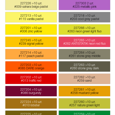
227226
>10 шт.
227303
2 шт.
#009 sahara beige pastel
#225 metallic pink
227213
>10 шт.
227218
>10 шт.
#115 vanilla pastel
#203 cool grey pastel
227201
>10 шт.
227266
>10 шт.
#006 zinc yellow
#263 neon green light fluo
227245
>10 шт.
227265
>10 шт.
#239 signal yellow
#262 ANTISTATIK neon red fluo
227214
>10 шт.
227264
>10 шт.
#117 peach pastel
#261 stone grey middle
227203
>10 шт.
227263
>10 шт.
#085 DARE orange
#260 stone grey dark
227202
>10 шт.
227262
>10 шт.
#013 traffic red
#259 sand
227204
>10 шт.
227261
>10 шт.
#086 burgundy
#258 mustard yellow
227224
>10 шт.
227260
>10 шт.
#010 lobster
#257 nature green light
227225
>10 шт.
227259
>10 шт.