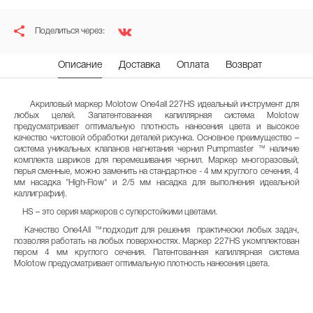
Поделиться через:
Описание
Доставка
Оплата
Возврат
Акриловый маркер Molotow One4all 227HS идеальный инструмент для
любых целей. Запатентованная капиллярная система Molotow
предусматривает оптимальную плотность нанесения цвета и высокое
качество чистовой обработки деталей рисунка. Основное преимущество –
система уникальных клапанов нагнетания чернил Pumpmaster ™ наличие
комплекта шариков для перемешивания чернил. Маркер многоразовый,
перья сменные, можно заменить на стандартное - 4 мм круглого сечения, 4
мм насадка "High-Flow" и 2/5 мм насадка для выполнения идеальной
каллиграфии).
HS – это серия маркеров с суперстойкими цветами.
Качество One4All ™подходит для решения практически любых задач,
позволяя работать на любых поверхностях. Маркер 227HS укомплектован
пером 4 мм круглого сечения. Патентованная капиллярная система
Molotow предусматривает оптимальную плотность нанесения цвета.