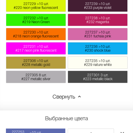
227229
>10 шт.
227239
>10 шт.
#220 neon yellow fluorescent
#233 purple violet
227232
>10 шт.
227238
>10 шт.
#219 Neon Green
#232 magenta
227230
>10 шт.
227237
>10 шт.
#218 neon orange fluorescent
#231 fuchsia pink
227231
>10 шт.
227236
>10 шт.
#217 neon pink fluorescent
#230 shock blue
227306
>10 шт.
227235
>10 шт.
#228 metallic gold
#229 nature white
227305
8 шт.
227301
3 шт.
#227 metallic silver
#223 metallic black
Свернуть
Выбранные цвета
227253
>10 шт.