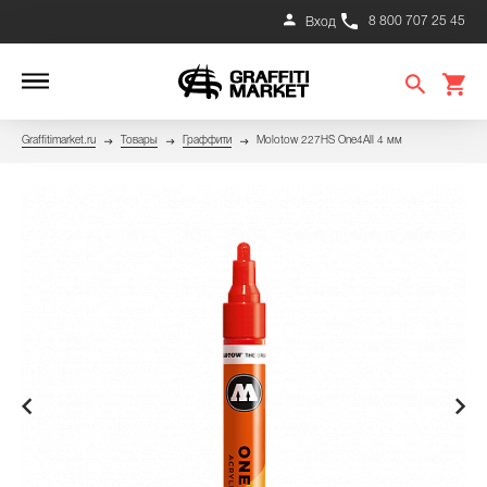
8 800 707 25 45
Вход
Graffitimarket.ru
Товары
Граффити
Molotow 227HS One4All 4 мм