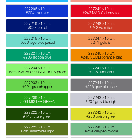
227206
>10 шт.
227249
>10 шт.
#204 true blue
#243 MAD C cherry red
227219
>10 шт.
227248
>10 шт.
#027 petrol
#242 vermilion
227215
>10 шт.
227247
>10 шт.
#020 lago blue pastel
#241 goldfish
227221
>10 шт.
227246
>10 шт.
#206 lagoon blue
#240 SLIDER orange light
227234
>10 шт.
227241
>10 шт.
#222 KACAO77 UNIVERSES green
#235 turquoise
227233
>10 шт.
227244
>10 шт.
#221 grasshopper
#238 grey blue dark
227209
>10 шт.
227243
>10 шт.
#096 MISTER GREEN
#237 grey blue light
227222
>10 шт.
227242
>10 шт.
#145 future green
#236 poison green
227223
>10 шт.
227240
>10 шт.
#205 amazonas light
#234 calypso middle