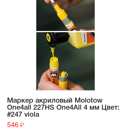
Маркер акриловый Molotow
One4all 227HS One4All 4 мм Цвет:
#247 viola
546