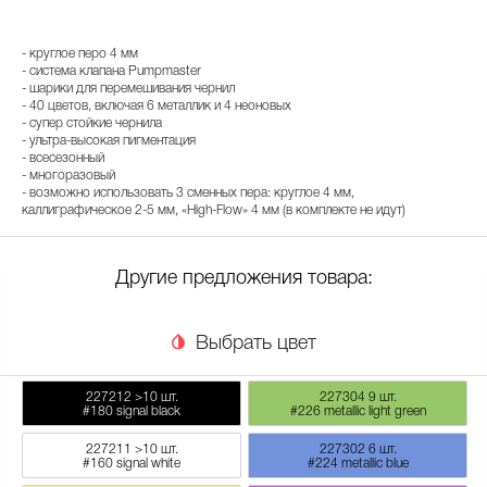
- круглое перо 4 мм
- система клапана Pumpmaster
- шарики для перемешивания чернил
- 40 цветов, включая 6 металлик и 4 неоновых
- супер стойкие чернила
- ультра-высокая пигментация
- всесезонный
- многоразовый
- возможно использовать 3 сменных пера: круглое 4 мм,
каллиграфическое 2-5 мм, «High-Flow» 4 мм (в комплекте не идут)
Другие предложения товара:
Выбрать цвет
227212
>10 шт.
227304
9 шт.
#180 signal black
#226 metallic light green
227211
>10 шт.
227302
6 шт.
#160 signal white
#224 metallic blue