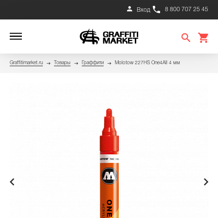
8 800 707 25 45
Вход
Graffitimarket.ru
Товары
Граффити
Molotow 227HS One4All 4 мм