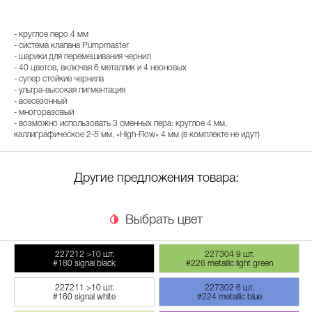
- круглое перо 4 мм
- система клапана Pumpmaster
- шарики для перемешивания чернил
- 40 цветов, включая 6 металлик и 4 неоновых
- супер стойкие чернила
- ультра-высокая пигментация
- всесезонный
- многоразовый
- возможно использовать 3 сменных пера: круглое 4 мм,
каллиграфическое 2-5 мм, «High-Flow» 4 мм (в комплекте не идут)
Другие предложения товара:
Выбрать цвет
227212
>10 шт.
227304
9 шт.
#180 signal black
#226 metallic light green
227211
>10 шт.
227302
6 шт.
#160 signal white
#224 metallic blue