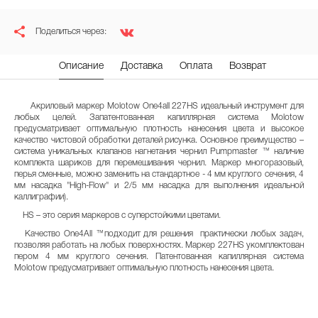
Поделиться через:
Описание
Доставка
Оплата
Возврат
Акриловый маркер Molotow One4all 227HS идеальный инструмент для
любых целей. Запатентованная капиллярная система Molotow
предусматривает оптимальную плотность нанесения цвета и высокое
качество чистовой обработки деталей рисунка. Основное преимущество –
система уникальных клапанов нагнетания чернил Pumpmaster ™ наличие
комплекта шариков для перемешивания чернил. Маркер многоразовый,
перья сменные, можно заменить на стандартное - 4 мм круглого сечения, 4
мм насадка "High-Flow" и 2/5 мм насадка для выполнения идеальной
каллиграфии).
HS – это серия маркеров с суперстойкими цветами.
Качество One4All ™подходит для решения практически любых задач,
позволяя работать на любых поверхностях. Маркер 227HS укомплектован
пером 4 мм круглого сечения. Патентованная капиллярная система
Molotow предусматривает оптимальную плотность нанесения цвета.