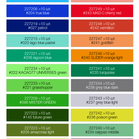
227206
>10 шт.
227249
>10 шт.
#204 true blue
#243 MAD C cherry red
227219
>10 шт.
227248
>10 шт.
#027 petrol
#242 vermilion
227215
>10 шт.
227247
>10 шт.
#020 lago blue pastel
#241 goldfish
227221
>10 шт.
227246
>10 шт.
#206 lagoon blue
#240 SLIDER orange light
227234
>10 шт.
227241
>10 шт.
#222 KACAO77 UNIVERSES green
#235 turquoise
227233
>10 шт.
227244
>10 шт.
#221 grasshopper
#238 grey blue dark
227209
>10 шт.
227243
>10 шт.
#096 MISTER GREEN
#237 grey blue light
227222
>10 шт.
227242
>10 шт.
#145 future green
#236 poison green
227223
>10 шт.
227240
>10 шт.
#205 amazonas light
#234 calypso middle