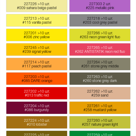
227226
>10 шт.
227303
2 шт.
#009 sahara beige pastel
#225 metallic pink
227213
>10 шт.
227218
>10 шт.
#115 vanilla pastel
#203 cool grey pastel
227201
>10 шт.
227266
>10 шт.
#006 zinc yellow
#263 neon green light fluo
227245
>10 шт.
227265
>10 шт.
#239 signal yellow
#262 ANTISTATIK neon red fluo
227214
>10 шт.
227264
>10 шт.
#117 peach pastel
#261 stone grey middle
227203
>10 шт.
227263
>10 шт.
#085 DARE orange
#260 stone grey dark
227202
>10 шт.
227262
>10 шт.
#013 traffic red
#259 sand
227204
>10 шт.
227261
>10 шт.
#086 burgundy
#258 mustard yellow
227224
>10 шт.
227260
>10 шт.
#010 lobster
#257 nature green light
227225
>10 шт.
227259
>10 шт.