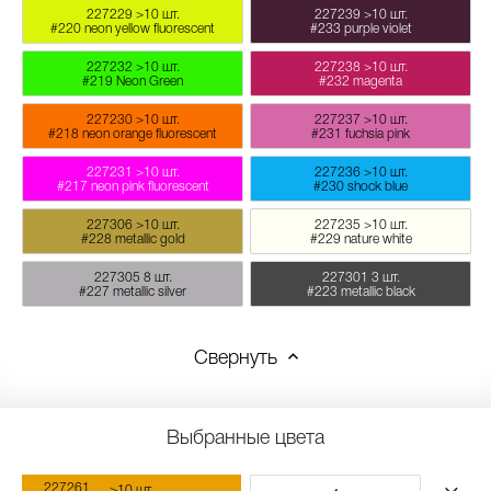
227229
>10 шт.
227239
>10 шт.
#220 neon yellow fluorescent
#233 purple violet
227232
>10 шт.
227238
>10 шт.
#219 Neon Green
#232 magenta
227230
>10 шт.
227237
>10 шт.
#218 neon orange fluorescent
#231 fuchsia pink
227231
>10 шт.
227236
>10 шт.
#217 neon pink fluorescent
#230 shock blue
227306
>10 шт.
227235
>10 шт.
#228 metallic gold
#229 nature white
227305
8 шт.
227301
3 шт.
#227 metallic silver
#223 metallic black
Свернуть
Выбранные цвета
227261
>10 шт.