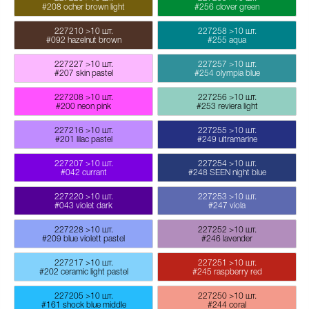
#208 ocher brown light
#256 clover green
227210
>10 шт.
227258
>10 шт.
#092 hazelnut brown
#255 aqua
227227
>10 шт.
227257
>10 шт.
#207 skin pastel
#254 olympia blue
227208
>10 шт.
227256
>10 шт.
#200 neon pink
#253 reviera light
227216
>10 шт.
227255
>10 шт.
#201 lilac pastel
#249 ultramarine
227207
>10 шт.
227254
>10 шт.
#042 currant
#248 SEEN night blue
227220
>10 шт.
227253
>10 шт.
#043 violet dark
#247 viola
227228
>10 шт.
227252
>10 шт.
#209 blue violett pastel
#246 lavender
227217
>10 шт.
227251
>10 шт.
#202 ceramic light pastel
#245 raspberry red
227205
>10 шт.
227250
>10 шт.
#161 shock blue middle
#244 coral