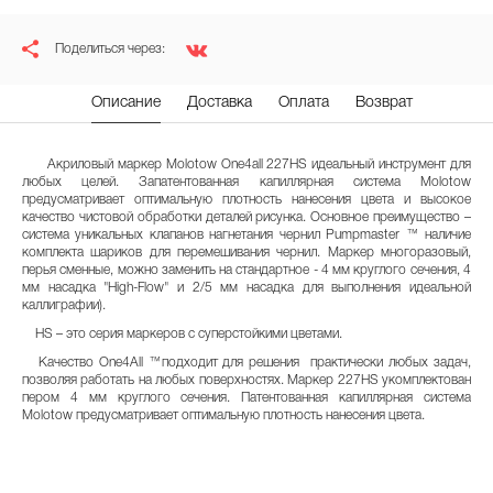
Поделиться через:
Описание
Доставка
Оплата
Возврат
Акриловый маркер Molotow One4all 227HS идеальный инструмент для
любых целей. Запатентованная капиллярная система Molotow
предусматривает оптимальную плотность нанесения цвета и высокое
качество чистовой обработки деталей рисунка. Основное преимущество –
система уникальных клапанов нагнетания чернил Pumpmaster ™ наличие
комплекта шариков для перемешивания чернил. Маркер многоразовый,
перья сменные, можно заменить на стандартное - 4 мм круглого сечения, 4
мм насадка "High-Flow" и 2/5 мм насадка для выполнения идеальной
каллиграфии).
HS – это серия маркеров с суперстойкими цветами.
Качество One4All ™подходит для решения практически любых задач,
позволяя работать на любых поверхностях. Маркер 227HS укомплектован
пером 4 мм круглого сечения. Патентованная капиллярная система
Molotow предусматривает оптимальную плотность нанесения цвета.