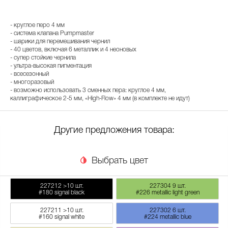
- круглое перо 4 мм
- система клапана Pumpmaster
- шарики для перемешивания чернил
- 40 цветов, включая 6 металлик и 4 неоновых
- супер стойкие чернила
- ультра-высокая пигментация
- всесезонный
- многоразовый
- возможно использовать 3 сменных пера: круглое 4 мм,
каллиграфическое 2-5 мм, «High-Flow» 4 мм (в комплекте не идут)
Другие предложения товара:
Выбрать цвет
227212
>10 шт.
227304
9 шт.
#180 signal black
#226 metallic light green
227211
>10 шт.
227302
6 шт.
#160 signal white
#224 metallic blue