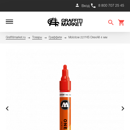
8 800 707 25 45
Вход
Graffitimarket.ru
Товары
Граффити
Molotow 227HS One4All 4 мм