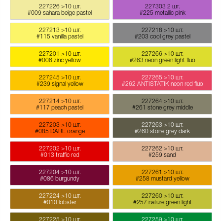
227226
>10 шт.
227303
2 шт.
#009 sahara beige pastel
#225 metallic pink
227213
>10 шт.
227218
>10 шт.
#115 vanilla pastel
#203 cool grey pastel
227201
>10 шт.
227266
>10 шт.
#006 zinc yellow
#263 neon green light fluo
227245
>10 шт.
227265
>10 шт.
#239 signal yellow
#262 ANTISTATIK neon red fluo
227214
>10 шт.
227264
>10 шт.
#117 peach pastel
#261 stone grey middle
227203
>10 шт.
227263
>10 шт.
#085 DARE orange
#260 stone grey dark
227202
>10 шт.
227262
>10 шт.
#013 traffic red
#259 sand
227204
>10 шт.
227261
>10 шт.
#086 burgundy
#258 mustard yellow
227224
>10 шт.
227260
>10 шт.
#010 lobster
#257 nature green light
227225
>10 шт.
227259
>10 шт.