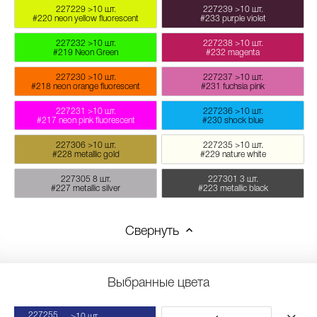
227229
>10 шт.
227239
>10 шт.
#220 neon yellow fluorescent
#233 purple violet
227232
>10 шт.
227238
>10 шт.
#219 Neon Green
#232 magenta
227230
>10 шт.
227237
>10 шт.
#218 neon orange fluorescent
#231 fuchsia pink
227231
>10 шт.
227236
>10 шт.
#217 neon pink fluorescent
#230 shock blue
227306
>10 шт.
227235
>10 шт.
#228 metallic gold
#229 nature white
227305
8 шт.
227301
3 шт.
#227 metallic silver
#223 metallic black
Свернуть
Выбранные цвета
227255
>10 шт.