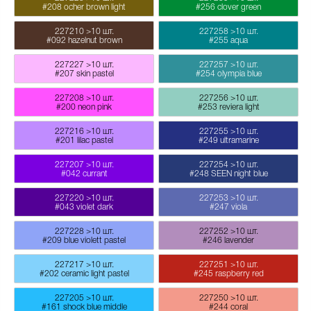
#208 ocher brown light
#256 clover green
227210
>10 шт.
227258
>10 шт.
#092 hazelnut brown
#255 aqua
227227
>10 шт.
227257
>10 шт.
#207 skin pastel
#254 olympia blue
227208
>10 шт.
227256
>10 шт.
#200 neon pink
#253 reviera light
227216
>10 шт.
227255
>10 шт.
#201 lilac pastel
#249 ultramarine
227207
>10 шт.
227254
>10 шт.
#042 currant
#248 SEEN night blue
227220
>10 шт.
227253
>10 шт.
#043 violet dark
#247 viola
227228
>10 шт.
227252
>10 шт.
#209 blue violett pastel
#246 lavender
227217
>10 шт.
227251
>10 шт.
#202 ceramic light pastel
#245 raspberry red
227205
>10 шт.
227250
>10 шт.
#161 shock blue middle
#244 coral