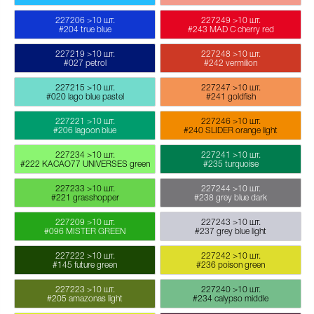
227206
>10 шт.
227249
>10 шт.
#204 true blue
#243 MAD C cherry red
227219
>10 шт.
227248
>10 шт.
#027 petrol
#242 vermilion
227215
>10 шт.
227247
>10 шт.
#020 lago blue pastel
#241 goldfish
227221
>10 шт.
227246
>10 шт.
#206 lagoon blue
#240 SLIDER orange light
227234
>10 шт.
227241
>10 шт.
#222 KACAO77 UNIVERSES green
#235 turquoise
227233
>10 шт.
227244
>10 шт.
#221 grasshopper
#238 grey blue dark
227209
>10 шт.
227243
>10 шт.
#096 MISTER GREEN
#237 grey blue light
227222
>10 шт.
227242
>10 шт.
#145 future green
#236 poison green
227223
>10 шт.
227240
>10 шт.
#205 amazonas light
#234 calypso middle