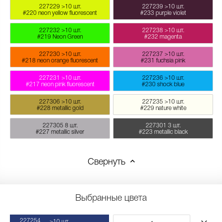
227229
>10 шт.
227239
>10 шт.
#220 neon yellow fluorescent
#233 purple violet
227232
>10 шт.
227238
>10 шт.
#219 Neon Green
#232 magenta
227230
>10 шт.
227237
>10 шт.
#218 neon orange fluorescent
#231 fuchsia pink
227231
>10 шт.
227236
>10 шт.
#217 neon pink fluorescent
#230 shock blue
227306
>10 шт.
227235
>10 шт.
#228 metallic gold
#229 nature white
227305
8 шт.
227301
3 шт.
#227 metallic silver
#223 metallic black
Свернуть
Выбранные цвета
227254
>10 шт.