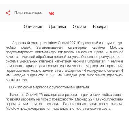
Поделиться через:
Описание
Доставка
Оплата
Возврат
Акриловый маркер Molotow One4all 227HS идеальный инструмент для
любых целей. Запатентованная капиллярная система Molotow
предусматривает оптимальную плотность нанесения цвета и высокое
качество чистовой обработки деталей рисунка. Основное преимущество –
система уникальных клапанов нагнетания чернил Pumpmaster ™ наличие
комплекта шариков для перемешивания чернил. Маркер многоразовый,
перья сменные, можно заменить на стандартное - 4 мм круглого сечения, 4
мм насадка "High-Flow" и 2/5 мм насадка для выполнения идеальной
каллиграфии).
HS – это серия маркеров с суперстойкими цветами.
Качество One4All ™подходит для решения практически любых задач,
позволяя работать на любых поверхностях. Маркер 227HS укомплектован
пером 4 мм круглого сечения. Патентованная капиллярная система
Molotow предусматривает оптимальную плотность нанесения цвета.