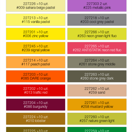
227226
>10 шт.
227303
2 шт.
#009 sahara beige pastel
#225 metallic pink
227213
>10 шт.
227218
>10 шт.
#115 vanilla pastel
#203 cool grey pastel
227201
>10 шт.
227266
>10 шт.
#006 zinc yellow
#263 neon green light fluo
227245
>10 шт.
227265
>10 шт.
#239 signal yellow
#262 ANTISTATIK neon red fluo
227214
>10 шт.
227264
>10 шт.
#117 peach pastel
#261 stone grey middle
227203
>10 шт.
227263
>10 шт.
#085 DARE orange
#260 stone grey dark
227202
>10 шт.
227262
>10 шт.
#013 traffic red
#259 sand
227204
>10 шт.
227261
>10 шт.
#086 burgundy
#258 mustard yellow
227224
>10 шт.
227260
>10 шт.
#010 lobster
#257 nature green light
227225
>10 шт.
227259
>10 шт.