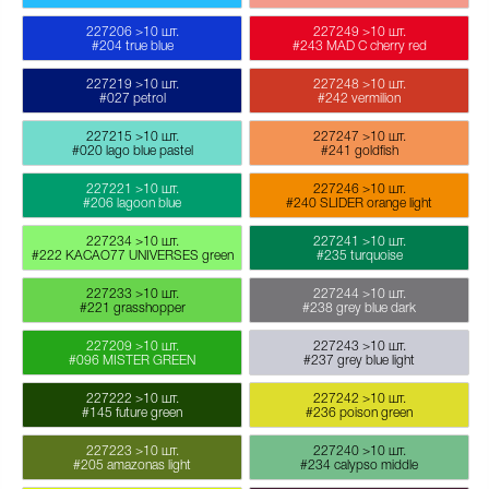
227206
>10 шт.
227249
>10 шт.
#204 true blue
#243 MAD C cherry red
227219
>10 шт.
227248
>10 шт.
#027 petrol
#242 vermilion
227215
>10 шт.
227247
>10 шт.
#020 lago blue pastel
#241 goldfish
227221
>10 шт.
227246
>10 шт.
#206 lagoon blue
#240 SLIDER orange light
227234
>10 шт.
227241
>10 шт.
#222 KACAO77 UNIVERSES green
#235 turquoise
227233
>10 шт.
227244
>10 шт.
#221 grasshopper
#238 grey blue dark
227209
>10 шт.
227243
>10 шт.
#096 MISTER GREEN
#237 grey blue light
227222
>10 шт.
227242
>10 шт.
#145 future green
#236 poison green
227223
>10 шт.
227240
>10 шт.
#205 amazonas light
#234 calypso middle