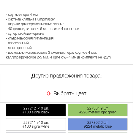
- круглое перо 4 мм
- система клапана Pumpmaster
- шарики для перемешивания чернил
- 40 цветов, включая 6 металлик и 4 неоновых
- супер стойкие чернила
- ультра-высокая пигментация
- всесезонный
- многоразовый
- возможно использовать 3 сменных пера: круглое 4 мм,
каллиграфическое 2-5 мм, «High-Flow» 4 мм (в комплекте не идут)
Другие предложения товара:
Выбрать цвет
227212
>10 шт.
227304
9 шт.
#180 signal black
#226 metallic light green
227211
>10 шт.
227302
6 шт.
#160 signal white
#224 metallic blue