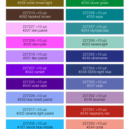
#208 ocher brown light
#256 clover green
227210
>10 шт.
227258
>10 шт.
#092 hazelnut brown
#255 aqua
227227
>10 шт.
227257
>10 шт.
#207 skin pastel
#254 olympia blue
227208
>10 шт.
227256
>10 шт.
#200 neon pink
#253 reviera light
227216
>10 шт.
227255
>10 шт.
#201 lilac pastel
#249 ultramarine
227207
>10 шт.
227254
>10 шт.
#042 currant
#248 SEEN night blue
227220
>10 шт.
227253
>10 шт.
#043 violet dark
#247 viola
227228
>10 шт.
227252
>10 шт.
#209 blue violett pastel
#246 lavender
227217
>10 шт.
227251
>10 шт.
#202 ceramic light pastel
#245 raspberry red
227205
>10 шт.
227250
>10 шт.
#161 shock blue middle
#244 coral