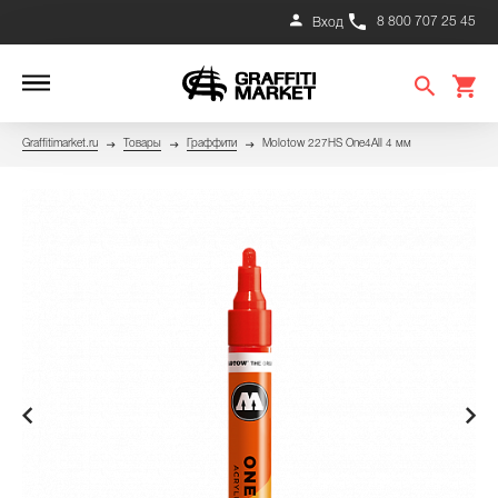
8 800 707 25 45
Вход
Graffitimarket.ru
Товары
Граффити
Molotow 227HS One4All 4 мм