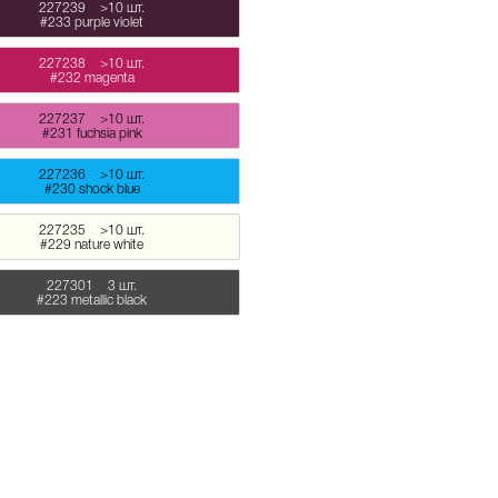
227239
>10 шт.
#233 purple violet
227238
>10 шт.
#232 magenta
227237
>10 шт.
#231 fuchsia pink
227236
>10 шт.
#230 shock blue
227235
>10 шт.
#229 nature white
227301
3 шт.
#223 metallic black