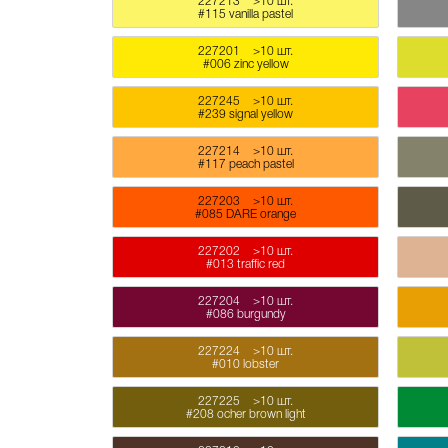
227213
>10 шт.
#115 vanilla pastel
227201
>10 шт.
#006 zinc yellow
227245
>10 шт.
#239 signal yellow
227214
>10 шт.
#117 peach pastel
227203
>10 шт.
#085 DARE orange
227202
>10 шт.
#013 traffic red
227204
>10 шт.
#086 burgundy
227224
>10 шт.
#010 lobster
227225
>10 шт.
#208 ocher brown light