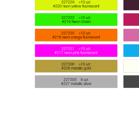
227229
>10 шт.
#220 neon yellow fluorescent
227232
>10 шт.
#219 Neon Green
227230
>10 шт.
#218 neon orange fluorescent
227231
>10 шт.
#217 neon pink fluorescent
227306
>10 шт.
#228 metallic gold
227305
8 шт.
#227 metallic silver