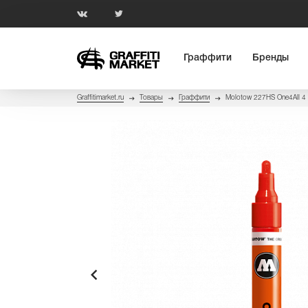
Граффити
Бренды
Graffitimarket.ru
Товары
Граффити
Molotow 227HS One4All 4