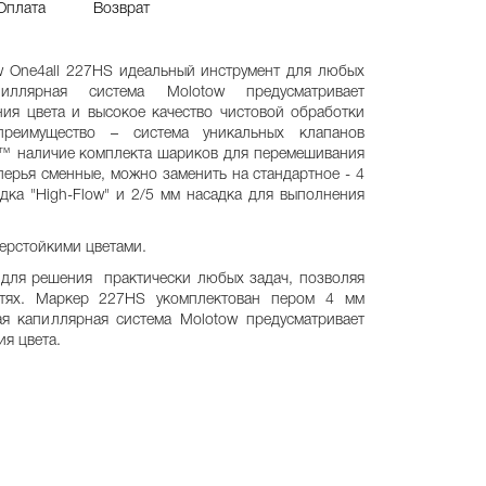
Оплата
Возврат
ne4all 227HS идеальный инструмент для любых
пиллярная система Molotow предусматривает
ия цвета и высокое качество чистовой обработки
преимущество – система уникальных клапанов
 ™ наличие комплекта шариков для перемешивания
перья сменные, можно заменить на стандартное - 4
адка "High-Flow" и 2/5 мм насадка для выполнения
ерстойкими цветами.
ля решения практически любых задач, позволяя
стях. Маркер 227HS укомплектован пером 4 мм
ая капиллярная система Molotow предусматривает
я цвета.