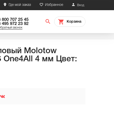
Где мой заказ
Избранное
Вход
8 800 707 25 45
Корзина
8 495 972 23 92
братный звонок
ловый Molotow
 One4All 4 мм Цвет: