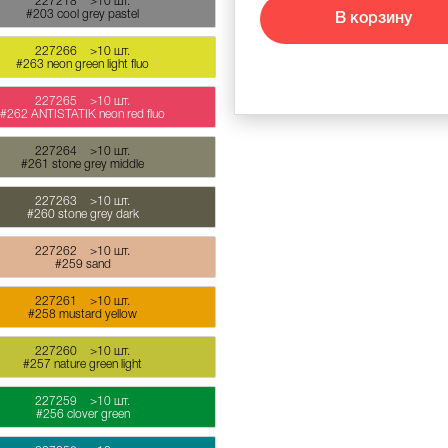
227218
>10 шт.
#203 cool grey pastel
В корзину
227266
>10 шт.
#263 neon green light fluo
227265
>10 шт.
#262 ANTISTATIK neon red fluo
227264
>10 шт.
#261 stone grey middle
227263
>10 шт.
#260 stone grey dark
227262
>10 шт.
#259 sand
227261
>10 шт.
#258 mustard yellow
227260
>10 шт.
#257 nature green light
227259
>10 шт.
#256 clover green