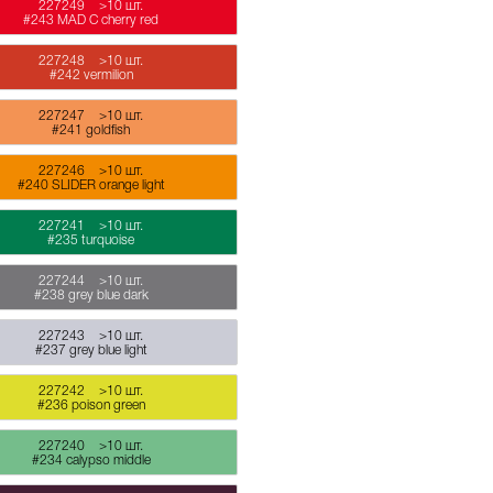
227249
>10 шт.
#243 MAD C cherry red
227248
>10 шт.
#242 vermilion
227247
>10 шт.
#241 goldfish
227246
>10 шт.
#240 SLIDER orange light
227241
>10 шт.
#235 turquoise
227244
>10 шт.
#238 grey blue dark
227243
>10 шт.
#237 grey blue light
227242
>10 шт.
#236 poison green
227240
>10 шт.
#234 calypso middle