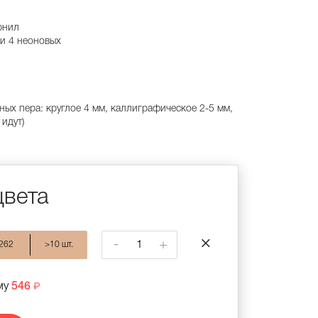
рнил
 и 4 неоновых
ных пера: круглое 4 мм, каллиграфическое 2-5 мм,
 идут)
цвета
-
+
262
>10 шт.
му
546