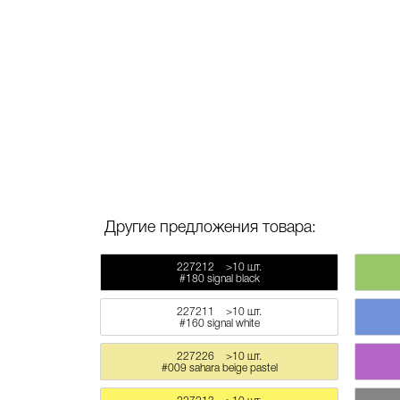
Другие предложения товара:
227212
>10 шт.
#180 signal black
227211
>10 шт.
#160 signal white
227226
>10 шт.
#009 sahara beige pastel