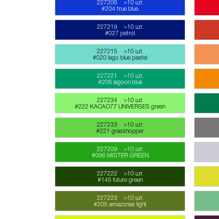
227206
>10 шт.
#204 true blue
227219
>10 шт.
#027 petrol
227215
>10 шт.
#020 lago blue pastel
227221
>10 шт.
#206 lagoon blue
227234
>10 шт.
#222 KACAO77 UNIVERSES green
227233
>10 шт.
#221 grasshopper
227209
>10 шт.
#096 MISTER GREEN
227222
>10 шт.
#145 future green
227223
>10 шт.
#205 amazonas light