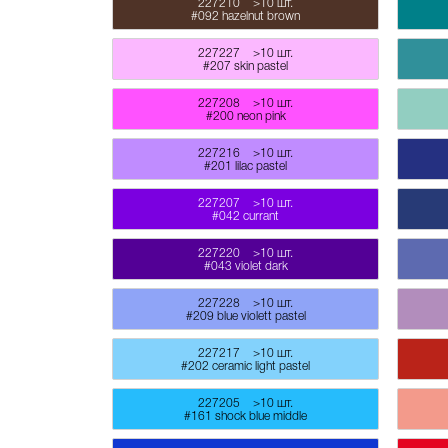
227210
>10 шт.
#092 hazelnut brown
227227
>10 шт.
#207 skin pastel
227208
>10 шт.
#200 neon pink
227216
>10 шт.
#201 lilac pastel
227207
>10 шт.
#042 currant
227220
>10 шт.
#043 violet dark
227228
>10 шт.
#209 blue violett pastel
227217
>10 шт.
#202 ceramic light pastel
227205
>10 шт.
#161 shock blue middle