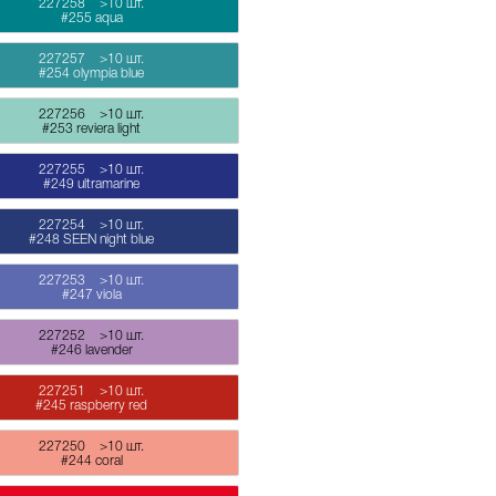
227258
>10 шт.
#255 aqua
227257
>10 шт.
#254 olympia blue
227256
>10 шт.
#253 reviera light
227255
>10 шт.
#249 ultramarine
227254
>10 шт.
#248 SEEN night blue
227253
>10 шт.
#247 viola
227252
>10 шт.
#246 lavender
227251
>10 шт.
#245 raspberry red
227250
>10 шт.
#244 coral