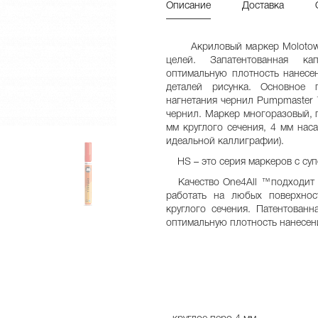
Описание
Доставка
Акриловый маркер Molotow O
целей. Запатентованная ка
оптимальную плотность нанесен
деталей рисунка. Основное 
нагнетания чернил Pumpmaster
чернил. Маркер многоразовый, 
мм круглого сечения, 4 мм нас
идеальной каллиграфии).
HS – это серия маркеров с суп
Качество One4All ™подходит д
работать на любых поверхно
круглого сечения. Патентованн
оптимальную плотность нанесени