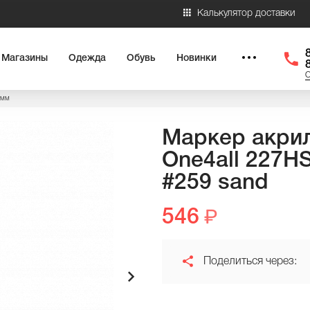
Калькулятор доставки
Магазины
Одежда
Обувь
Новинки
О
 мм
Маркер акри
One4all 227HS
#259 sand
546
Поделиться через: