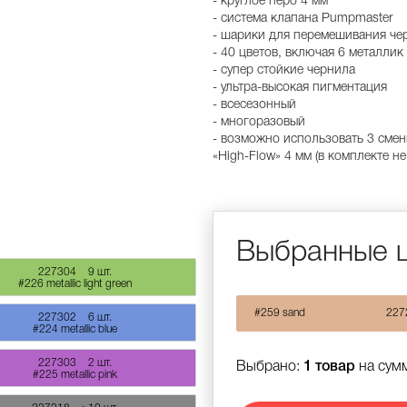
- круглое перо 4 мм
- система клапана Pumpmaster
- шарики для перемешивания че
- 40 цветов, включая 6 металлик
- супер стойкие чернила
- ультра-высокая пигментация
- всесезонный
- многоразовый
- возможно использовать 3 смен
«High-Flow» 4 мм (в комплекте не
Выбранные 
227304
9 шт.
#226 metallic light green
#259 sand
227
227302
6 шт.
#224 metallic blue
227303
2 шт.
Выбрано:
1 товар
на сум
#225 metallic pink