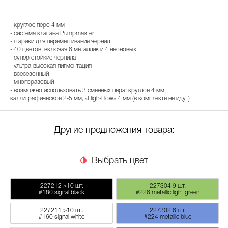
- круглое перо 4 мм
- система клапана Pumpmaster
- шарики для перемешивания чернил
- 40 цветов, включая 6 металлик и 4 неоновых
- супер стойкие чернила
- ультра-высокая пигментация
- всесезонный
- многоразовый
- возможно использовать 3 сменных пера: круглое 4 мм,
каллиграфическое 2-5 мм, «High-Flow» 4 мм (в комплекте не идут)
Другие предложения товара:
Выбрать цвет
227212
>10 шт.
227304
9 шт.
#180 signal black
#226 metallic light green
227211
>10 шт.
227302
6 шт.
#160 signal white
#224 metallic blue