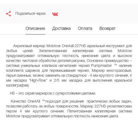
Поделиться через:
Описание
Доставка
Оплата
Возврат
Акриловый маркер Molotow One4all 227HS идеальный инструмент для
любых целей. Запатентованная капиллярная система Molotow
предусматривает оптимальную плотность нанесения цвета и высокое
качество чистовой обработки деталей рисунка. Основное преимущество –
система уникальных клапанов нагнетания чернил Pumpmaster ™ наличие
комплекта шариков для перемешивания чернил. Маркер многоразовый,
перья сменные, можно заменить на стандартное - 4 мм круглого сечения, 4
мм насадка "High-Flow" и 2/5 мм насадка для выполнения идеальной
каллиграфии).
HS – это серия маркеров с суперстойкими цветами.
Качество One4All ™подходит для решения практически любых задач,
позволяя работать на любых поверхностях. Маркер 227HS укомплектован
пером 4 мм круглого сечения. Патентованная капиллярная система
Molotow предусматривает оптимальную плотность нанесения цвета.