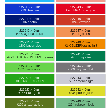
227206
>10 шт.
227249
>10 шт.
#204 true blue
#243 MAD C cherry red
227219
>10 шт.
227248
>10 шт.
#027 petrol
#242 vermilion
227215
>10 шт.
227247
>10 шт.
#020 lago blue pastel
#241 goldfish
227221
>10 шт.
227246
>10 шт.
#206 lagoon blue
#240 SLIDER orange light
227234
>10 шт.
227241
>10 шт.
#222 KACAO77 UNIVERSES green
#235 turquoise
227233
>10 шт.
227244
>10 шт.
#221 grasshopper
#238 grey blue dark
227209
>10 шт.
227243
>10 шт.
#096 MISTER GREEN
#237 grey blue light
227222
>10 шт.
227242
>10 шт.
#145 future green
#236 poison green
227223
>10 шт.
227240
>10 шт.
#205 amazonas light
#234 calypso middle