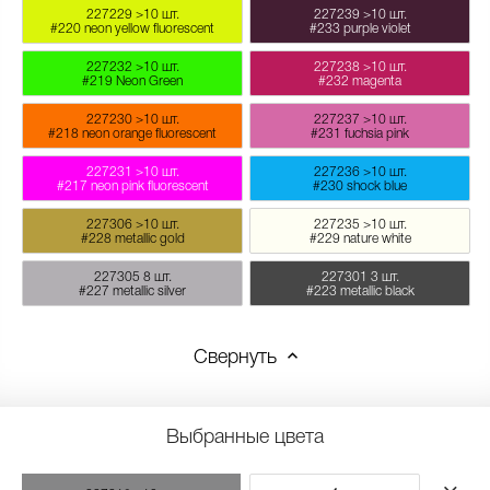
227229
>10 шт.
227239
>10 шт.
#220 neon yellow fluorescent
#233 purple violet
227232
>10 шт.
227238
>10 шт.
#219 Neon Green
#232 magenta
227230
>10 шт.
227237
>10 шт.
#218 neon orange fluorescent
#231 fuchsia pink
227231
>10 шт.
227236
>10 шт.
#217 neon pink fluorescent
#230 shock blue
227306
>10 шт.
227235
>10 шт.
#228 metallic gold
#229 nature white
227305
8 шт.
227301
3 шт.
#227 metallic silver
#223 metallic black
Свернуть
Выбранные цвета