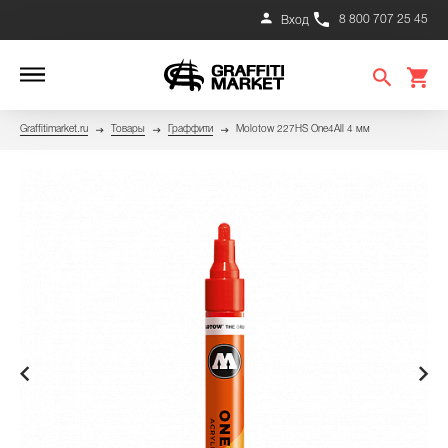
8 800 707 25 45
Вход
Graffitimarket.ru
Товары
Граффити
Molotow 227HS One4All 4 мм