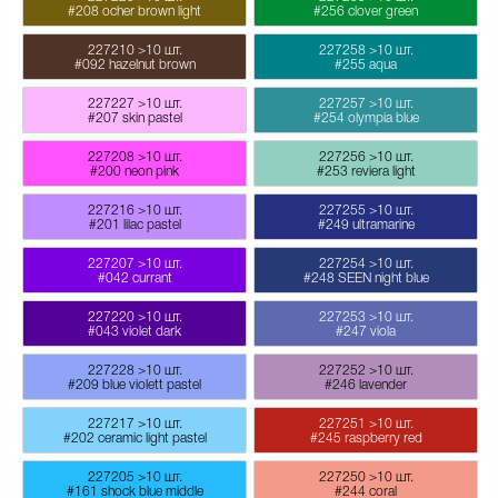
#208 ocher brown light
#256 clover green
227210
>10 шт.
227258
>10 шт.
#092 hazelnut brown
#255 aqua
227227
>10 шт.
227257
>10 шт.
#207 skin pastel
#254 olympia blue
227208
>10 шт.
227256
>10 шт.
#200 neon pink
#253 reviera light
227216
>10 шт.
227255
>10 шт.
#201 lilac pastel
#249 ultramarine
227207
>10 шт.
227254
>10 шт.
#042 currant
#248 SEEN night blue
227220
>10 шт.
227253
>10 шт.
#043 violet dark
#247 viola
227228
>10 шт.
227252
>10 шт.
#209 blue violett pastel
#246 lavender
227217
>10 шт.
227251
>10 шт.
#202 ceramic light pastel
#245 raspberry red
227205
>10 шт.
227250
>10 шт.
#161 shock blue middle
#244 coral