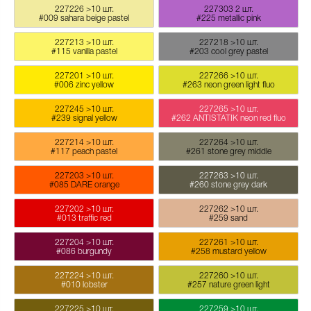
227226
>10 шт.
227303
2 шт.
#009 sahara beige pastel
#225 metallic pink
227213
>10 шт.
227218
>10 шт.
#115 vanilla pastel
#203 cool grey pastel
227201
>10 шт.
227266
>10 шт.
#006 zinc yellow
#263 neon green light fluo
227245
>10 шт.
227265
>10 шт.
#239 signal yellow
#262 ANTISTATIK neon red fluo
227214
>10 шт.
227264
>10 шт.
#117 peach pastel
#261 stone grey middle
227203
>10 шт.
227263
>10 шт.
#085 DARE orange
#260 stone grey dark
227202
>10 шт.
227262
>10 шт.
#013 traffic red
#259 sand
227204
>10 шт.
227261
>10 шт.
#086 burgundy
#258 mustard yellow
227224
>10 шт.
227260
>10 шт.
#010 lobster
#257 nature green light
227225
>10 шт.
227259
>10 шт.