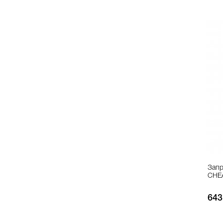
Запр
CHE
643