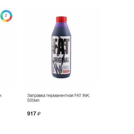
2
k
Заправка перманентная FAT INK
500мл
917