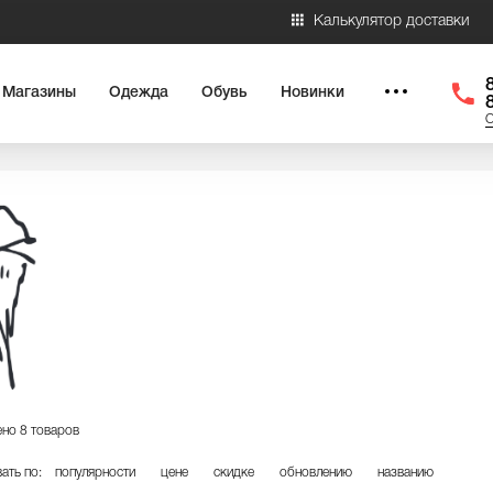
Калькулятор доставки
Магазины
Одежда
Обувь
Новинки
О
но 8 товаров
ать по:
популярности
цене
скидке
обновлению
названию