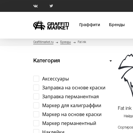
Граффити
Бренды
Graffitimarket.ru
Бренды
Fat ink
Категория
Аксессуары
Заправка на основе краски
Заправка перманентная
Маркер для калиграффии
Fat ink
Маркер на основе краски
Найде
Маркер перманентный
Сортиров
Наклейки