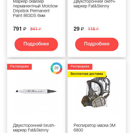
Маркер сквизер
Двухсторонний скетч-
перманентный Molotow
маркер Fat&Skinny
Dripstick Permanent
Paint 863DS 6мм
791
29
841
118
Подробнее
Подробнее
Распродажа
Распродажа
26
Бесплатная доставка
Двухсторонний brush-
Респиратор маска 3М
маркер Fat&Skinny
6800