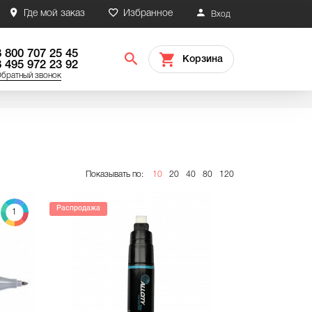
Где мой заказ
Избранное
Вход
8 800 707 25 45
Корзина
8 495 972 23 92
братный звонок
Показывать по:
10
20
40
80
120
Распродажа
1