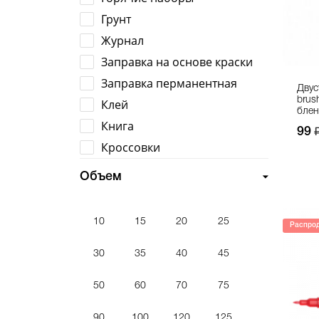
Грунт
Журнал
Заправка на основе краски
Заправка перманентная
Двус
brus
Клей
блен
Книга
99
Кроссовки
Куртка
Объем
Лак
Маркер восковой
10
15
20
25
Распро
Маркер для калиграффии
Маркер для скетчей
30
35
40
45
Маркер на основе краски
50
60
70
75
Маркер перманентный
Маркер под заправку
90
100
120
125