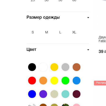
Футболка
25
30
50
60
Холст
Размер одежды
S
M
L
XL
Двух
Fat&
Цвет
39
Распро