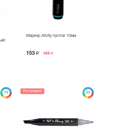
Маркер Allcity пустой 10мм
ый/
153
165
Распродажа
13
23