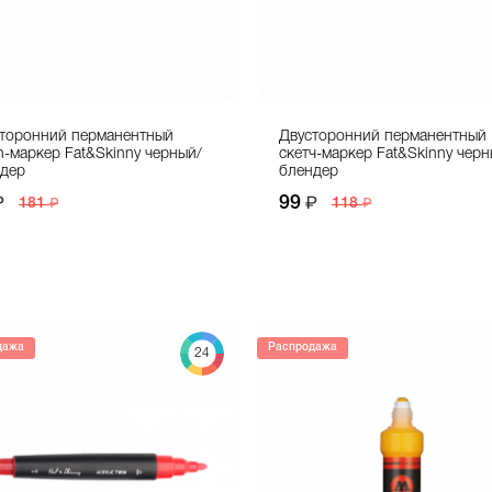
торонний перманентный
Двусторонний перманентный
h-маркер Fat&Skinny черный/
скетч-маркер Fat&Skinny черн
дер
блендер
99
181
118
дажа
Распродажа
24