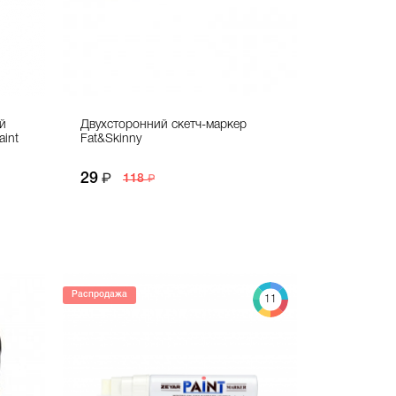
й
Двухсторонний скетч-маркер
aint
Fat&Skinny
29
118
Распродажа
11