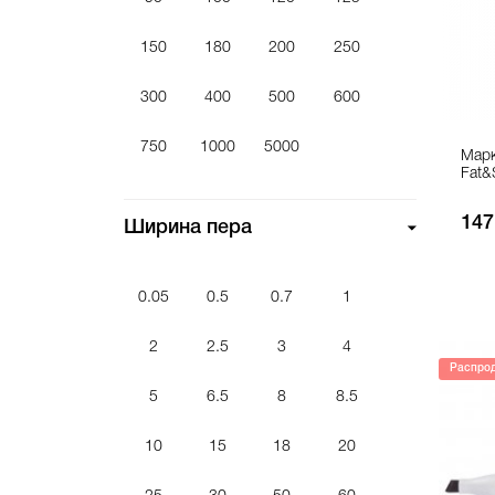
Мастика
150
180
200
250
Набор маркеров
Наклейки
300
400
500
600
Очиститель кэпов
750
1000
5000
Марк
Перо
Fat&
Рюкзак
147
Ширина пера
Сквизер
Скетчбук
Сменный модуль
0.05
0.5
0.7
1
Смывка краски
2
2.5
3
4
Средство защиты
Распро
Стикербук
5
6.5
8
8.5
Сумка
10
15
18
20
Толстовка