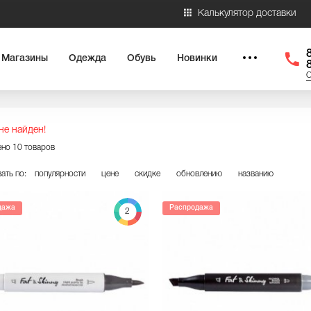
Калькулятор доставки
Магазины
Одежда
Обувь
Новинки
О
не найден!
но 10 товаров
ать по:
популярности
цене
скидке
обновлению
названию
дажа
Распродажа
2