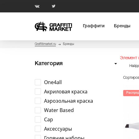
Граффити
Бренды
Graffitimarket.ru
Бренды
Элемент 
Категория
Найде
Сортиров
One4all
Акриловая краска
Распро
Аэрозольная краска
Water Based
Cap
Аксессуары
Горячие наборы