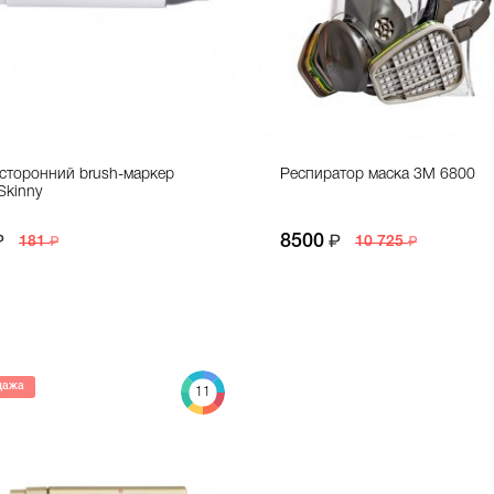
сторонний brush-маркер
Респиратор маска 3М 6800
Skinny
8500
181
10 725
дажа
11