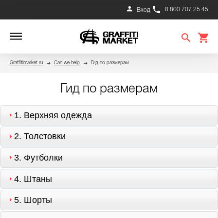
8 800 707 25 45
Вход
Graffitimarket.ru
Can we help
Гид по размерам
Гид по размерам
1.
Верхняя одежда
2.
Толстовки
3.
Футболки
4.
Штаны
5.
Шорты