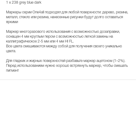
1 x 238 grey blue dark
Маркеры серии One4all подходял для любой поверхности: дерево, резина,
металл, стекло или резина, нанесенные рисунки будут долго оставаться
яркими
Маркер многоразового использования с возможностью дозаправки,
оснащен 4 мм круглым пером с возможностью легкой замены на
каллиграфическое 2-5 мм или 4 мм HI FL.
Все цвета смешиваются между собой для получения своего уникально
цвета.
Для гладких и жирных поверхностей разбавьте маркер ацетоном (1–2%).
Перед использованием нужно хорошо встряхнуть маркер, чтобы смешать
пигмент