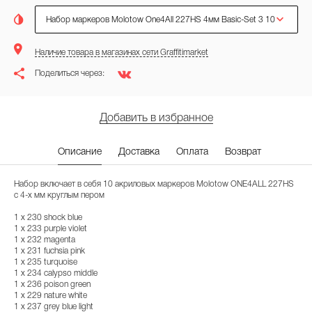
Набор маркеров Molotow One4All 227HS 4мм Basic-Set 3 10
штук 200479
Наличие товара в магазинах сети Graffitimarket
Поделиться через:
Добавить в избранное
Описание
Доставка
Оплата
Возврат
Набор включает в себя 10 акриловых маркеров Molotow ONE4ALL 227HS
с 4-х мм круглым пером
1 x 230 shock blue
1 x 233 purple violet
1 x 232 magenta
1 x 231 fuchsia pink
1 x 235 turquoise
1 x 234 calypso middle
1 x 236 poison green
1 x 229 nature white
1 x 237 grey blue light