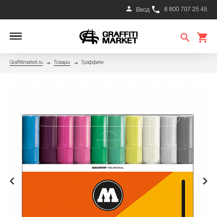
8 800 707 25 45
Вход
Graffitimarket.ru
Товары
Граффити